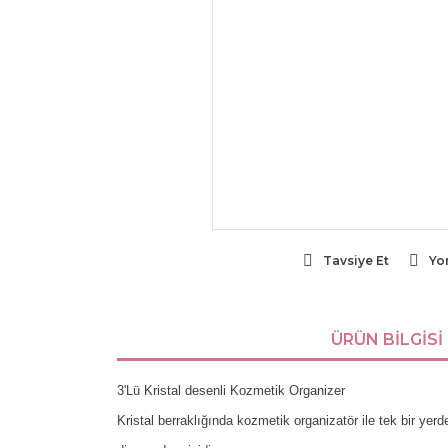
Tavsiye Et
Yo
ÜRÜN BILGISI
3'Lü Kristal desenli Kozmetik Organizer
Kristal berraklığında kozmetik organizatör ile tek bir y