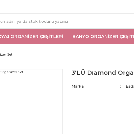
YAJ ORGANIZER ÇEŞITLERI
BANYO ORGANIZER ÇEŞIT
zer Set
3'LÜ Dıamond Orga
Marka
Esd