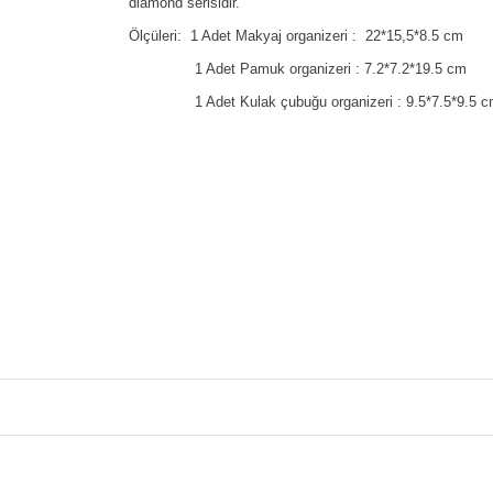
diamond serisidir.
Ölçüleri:  
1 Adet Makyaj organizeri : 
22*15,5*8.5 cm 
               1 Adet Pamuk organizeri : 7.2*7.2*19.5 cm
1 Adet Kulak çubuğu organizeri : 9.5*7.5*9.5 
Bu ürünün fiyat bilgisi, resim, ürün açıklamaların
Görüş ve önerileriniz için teşekkür ederiz.
Ürün resmi kalitesiz, bozuk veya görüntülenemiyo
Ürün açıklamasında eksik bilgiler bulunuyor.