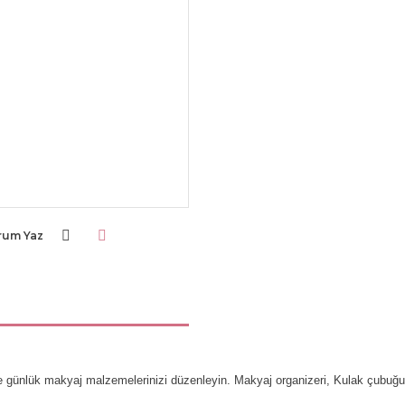
rum Yaz
erde günlük makyaj malzemelerinizi düzenleyin. Makyaj organizeri, Kulak çubuğ