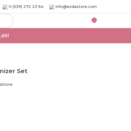
0 (539) 272 23 64
info@esdastore.com
LERI
nizer Set
aStore