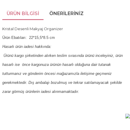
ÜRÜN BILGISI
ÖNERILERINIZ
Kristal Desenli Makyaj Organizer
Ürün Ebatıları: 
22*15,5*8.5 cm
Hasarlı ürün iadesi hakkında:
Ürünü kargo şirketinden alırken teslim sırasında ürünü inceleyiniz, ürün
hasarlı ise önce kargonuza ürünün hasarlı olduğuna dair tutanak
tutturmanız ve gönderim öncesi mağazamızla iletişime geçmeniz
gerekmektedir. Dış ambalajı bozulmuş ve tekrar satılamayacak şekilde
zarar görmüş ürünlerin iadesi alınmamaktadır.
Bu ürünün fiyat bilgisi, resim, ürün açıklamalarında ve diğer
konularda yetersiz gördüğünüz noktaları öneri formunu