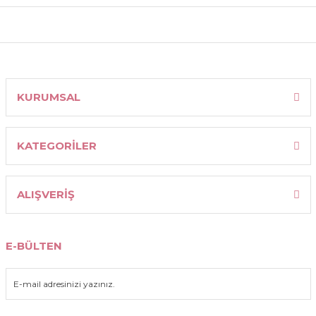
kullanarak tarafımıza iletebilirsiniz.
Görüş ve önerileriniz için teşekkür ederiz.
Ürün resmi kalitesiz, bozuk veya görüntülenemiyor.
KURUMSAL
Ürün açıklamasında eksik bilgiler bulunuyor.
Ürün bilgilerinde hatalar bulunuyor.
KATEGORİLER
Ürün fiyatı diğer sitelerden daha pahalı.
Bu ürüne benzer farklı alternatifler olmalı.
ALIŞVERİŞ
E-BÜLTEN
Gönder