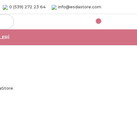
0 (539) 272 23 64
info@esdastore.com
LERI
aStore