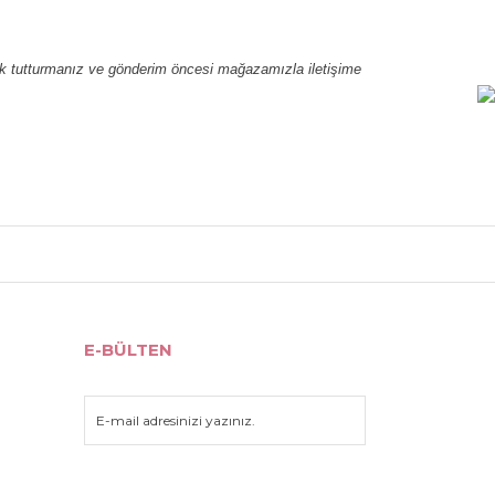
nak tutturmanız ve gönderim öncesi mağazamızla iletişime 
rak tarafımıza iletebilirsiniz.
E-BÜLTEN