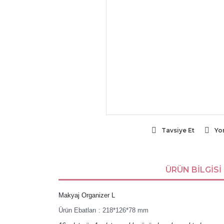
Tavsiye Et
Yo
ÜRÜN BILGISI
Makyaj Organizer L
Ürün Ebatları : 218*126*78 mm