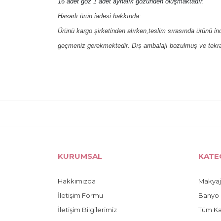
16 adet göz 1 adet aynalık gözünden oluşmaktadır.
Hasarlı ürün iadesi hakkında:
Ürünü kargo şirketinden alırken,teslim sırasında ürünü i
geçmeniz gerekmektedir. Dış ambalajı bozulmuş ve tekra
Bu ürünün fiyat bilgisi, resim, ürün açıklamaların
Görüş ve önerileriniz için teşekkür ederiz.
Ürün resmi kalitesiz, bozuk veya görüntülenemiyo
Ürün açıklamasında eksik bilgiler bulunuyor.
KURUMSAL
KATE
Ürün bilgilerinde hatalar bulunuyor.
Ürün fiyatı diğer sitelerden daha pahalı.
Hakkımızda
Makyaj
İletişim Formu
Banyo 
Bu ürüne benzer farklı alternatifler olmalı.
İletişim Bilgilerimiz
Tüm Ka