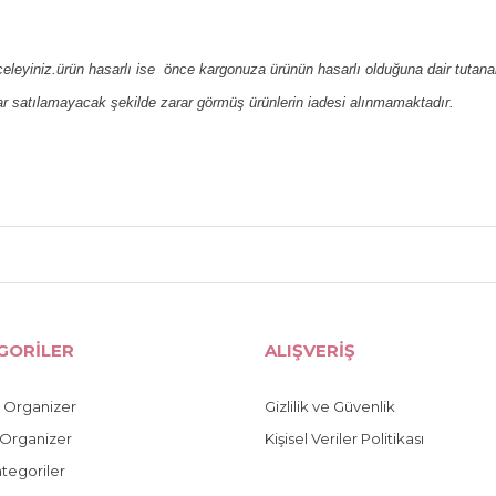
nceleyiniz.ürün hasarlı ise  önce kargonuza ürünün hasarlı olduğuna dair tuta
r satılamayacak şekilde zarar görmüş ürünlerin iadesi alınmamaktadır.
da ve diğer konularda yetersiz gördüğünüz noktaları öneri formunu kullana
r.
GORİLER
ALIŞVERİŞ
 Organizer
Gizlilik ve Güvenlik
Organizer
Kişisel Veriler Politikası
tegoriler